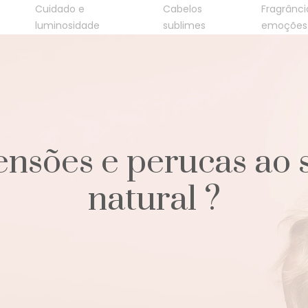
Cuidado e
Cabelos
Fragrânci
luminosidade
sublimes
emoções
nsões e perucas ao 
natural ?