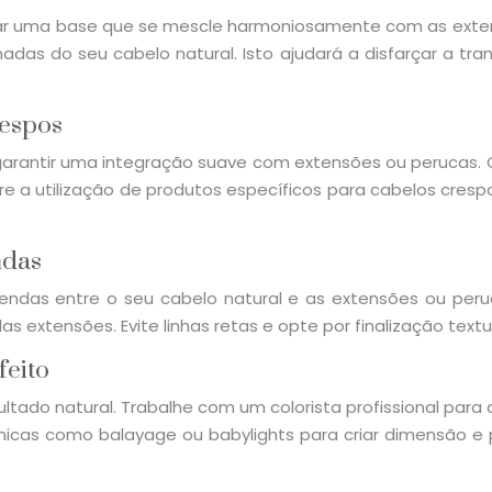
criar uma base que se mescle harmoniosamente com as extens
madas do seu cabelo natural. Isto ajudará a disfarçar a tr
respos
 garantir uma integração suave com extensões ou perucas
dere a utilização de produtos específicos para cabelos cre
ndas
emendas entre o seu cabelo natural e as extensões ou p
extensões. Evite linhas retas e opte por finalização textur
feito
tado natural. Trabalhe com um colorista profissional para 
icas como balayage ou babylights para criar dimensão e p