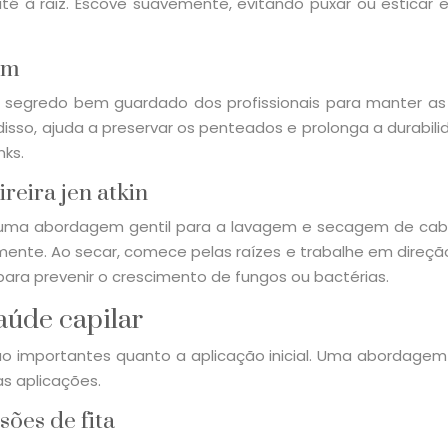
 à raiz. Escove suavemente, evitando puxar ou esticar ex
im
 segredo bem guardado dos profissionais para manter as
 disso, ajuda a preservar os penteados e prolonga a durab
nks.
eira jen atkin
da uma abordagem gentil para a lavagem e secagem de ca
ente. Ao secar, comece pelas raízes e trabalhe em direção
ara prevenir o crescimento de fungos ou bactérias.
aúde capilar
 importantes quanto a aplicação inicial. Uma abordagem 
as aplicações.
ões de fita