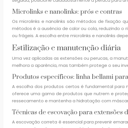
seguida, posicione cuidadosamente a peruca para um 
Microlinks e nanolinks: prós e contras
Os microlinks e nanolinks são métodos de fixação q
métodos é a ausência de calor ou cola, reduzindo o
ou frágeis. A escolha entre microlinks e nanolinks de
Estilização e manutenção diária
Uma vez aplicadas as extensões ou perucas, a manuten
melhora a aparência, mas também protege o seu inv
Produtos específicos: linha bellami par
A escolha dos produtos certos é fundamental para m
oferece uma gama de produtos que nutrem e protege
ressecamento e mantenha a hidratação com máscaras 
Técnicas de escovação para extensões 
A escovação correta é essencial para prevenir emara