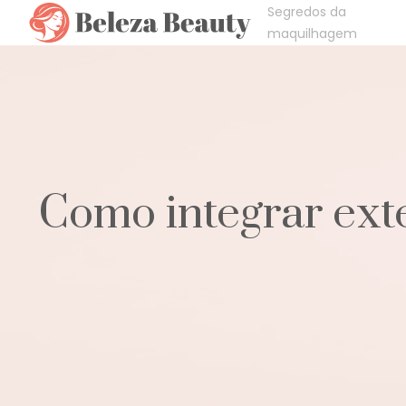
Segredos da
maquilhagem
Como integrar exte