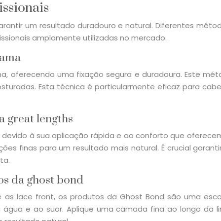
issionais
arantir um resultado duradouro e natural. Diferentes mét
fissionais amplamente utilizadas no mercado.
rama
ma, oferecendo uma fixação segura e duradoura. Este mét
sturadas. Esta técnica é particularmente eficaz para cab
a great lengths
 devido à sua aplicação rápida e ao conforto que oferecem
s finas para um resultado mais natural. É crucial garant
ta.
os da ghost bond
as lace front, os produtos da Ghost Bond são uma escolha
 água e ao suor. Aplique uma camada fina ao longo da lin